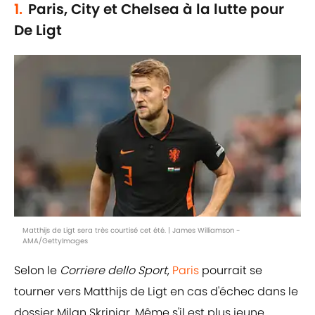
1.
Paris, City et Chelsea à la lutte pour
De Ligt
Matthijs de Ligt sera très courtisé cet été. | James Williamson -
AMA/GettyImages
Selon le
Corriere dello Sport
,
Paris
pourrait se
tourner vers Matthijs de Ligt en cas d'échec dans le
dossier Milan Skriniar. Même s'il est plus jeune,