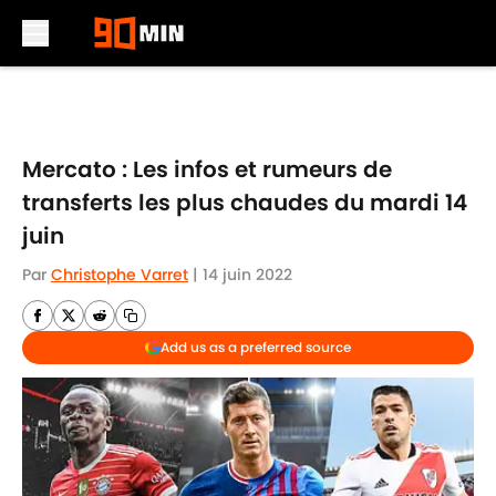
Skip to main content
Mercato : Les infos et rumeurs de
transferts les plus chaudes du mardi 14
juin
Par
Christophe Varret
|
14 juin 2022
Add us as a preferred source