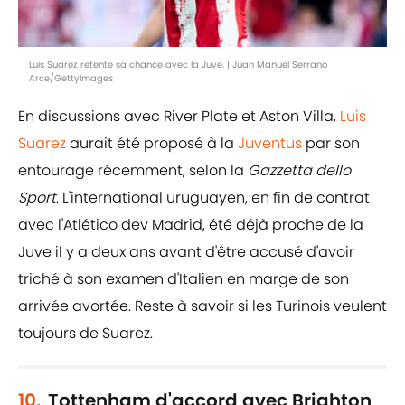
Luis Suarez retente sa chance avec la Juve. | Juan Manuel Serrano
Arce/GettyImages
En discussions avec River Plate et Aston Villa,
Luis
Suarez
aurait été proposé à la
Juventus
par son
entourage récemment, selon la
Gazzetta dello
Sport
. L'international uruguayen, en fin de contrat
avec l'Atlético dev Madrid, été déjà proche de la
Juve il y a deux ans avant d'être accusé d'avoir
triché à son examen d'Italien en marge de son
arrivée avortée. Reste à savoir si les Turinois veulent
toujours de Suarez.
10.
Tottenham d'accord avec Brighton