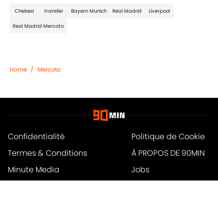
Chelsea
transfer
Bayern Munich
Real Madrid
Liverpool
Real Madrid Mercato
Home
/
Mercato
Confidentialité
Politique de Cookie
Termes & Conditions
À PROPOS DE 90MIN
Minute Media
Jobs
Déclaration d'accessibilité
A-Z Index
Cookies Settings