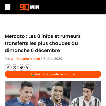
Skip to main content
Mercato : Les 8 infos et rumeurs
transferts les plus chaudes du
dimanche 6 décembre
Par
Christophe Varret
|
6 déc. 2020
Add us as a preferred source