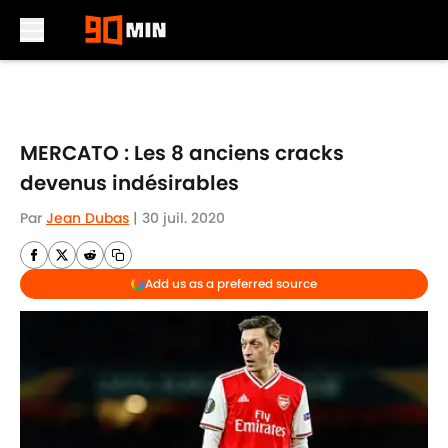
Skip to main content
MERCATO : Les 8 anciens cracks
devenus indésirables
Par
Jean Dubas
|
30 juil. 2020
Add us as a preferred source