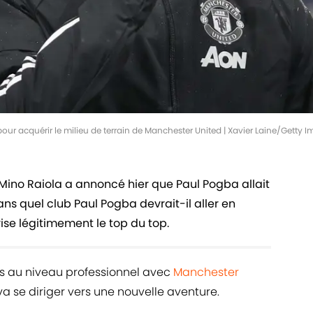
pour acquérir le milieu de terrain de Manchester United | Xavier Laine/Getty 
er. Mino Raiola a annoncé hier que Paul Pogba allait
ns quel club Paul Pogba devrait-il aller en
ise légitimement le top du top.
bs au niveau professionnel avec
Manchester
va se diriger vers une nouvelle aventure.