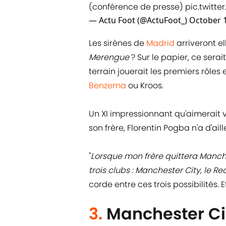
(conférence de presse)
pic.twitt
— Actu Foot (@ActuFoot_)
October 1
Les sirènes de
Madrid
arriveront el
Merengue
? Sur le papier, ce serai
terrain jouerait les premiers rôl
Benzema
ou Kroos.
Un XI impressionnant qu'aimerait v
son frère, Florentin Pogba n'a d'aill
"
Lorsque mon frère quittera Manche
trois clubs : Manchester City, le Re
corde entre ces trois possibilités. 
3.
Manchester Ci