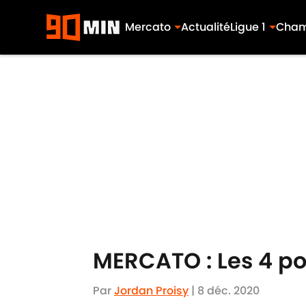
Mercato
Actualité
Ligue 1
Cham
Skip to main content
MERCATO : Les 4 po
Par
Jordan Proisy
|
8 déc. 2020