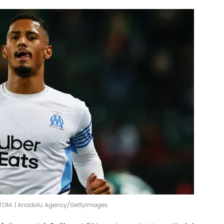
c l'OM. | Anadolu Agency/GettyImages