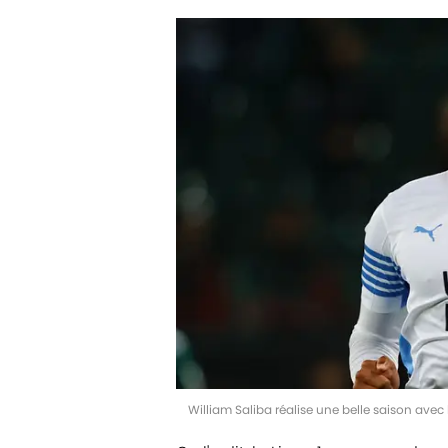
William Saliba réalise une belle saison ave