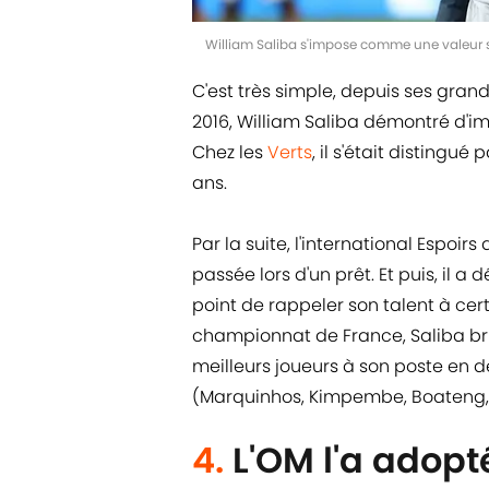
William Saliba s'impose comme une valeur s
C'est très simple, depuis ses gra
2016, William Saliba démontré d'im
Chez les
Verts
, il s'était disting
ans.
Par la suite, l'international Espoi
passée lors d'un prêt. Et puis, il 
point de rappeler son talent à cert
championnat de France, Saliba bri
meilleurs joueurs à son poste en 
(Marquinhos, Kimpembe, Boateng, Di
4.
L'OM l'a adopt