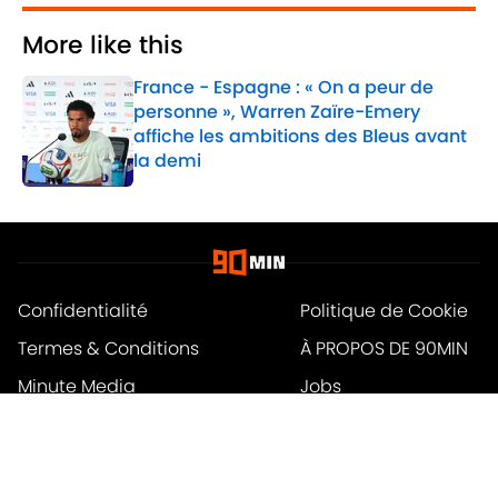
More like this
France - Espagne : « On a peur de
personne », Warren Zaïre-Emery
affiche les ambitions des Bleus avant
la demi
Published by on Invalid Date
1 related articles loaded
Confidentialité
Politique de Cookie
Termes & Conditions
À PROPOS DE 90MIN
Minute Media
Jobs
Déclaration d'accessibilité
A-Z Index
Cookies Settings