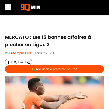
Skip to main content
MERCATO : Les 15 bonnes affaires à
piocher en Ligue 2
Par
Morgan Piot
|
1 août 2020
Add us as a preferred source