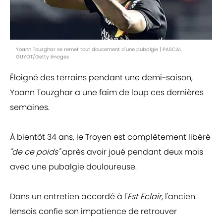
Yoann Touzghar se remet tout doucement d'une pubalgie | PASCAL
GUYOT/Getty Images
Éloigné des terrains pendant une demi-saison,
Yoann Touzghar a une faim de loup ces dernières
semaines.
À bientôt 34 ans, le Troyen est complètement libéré
"de ce poids"
après avoir joué pendant deux mois
avec une pubalgie douloureuse.
Dans un entretien accordé à l'
Est Eclair
, l'ancien
lensois confie son impatience de retrouver