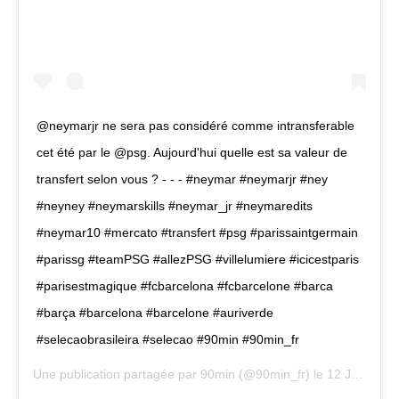
@neymarjr ne sera pas considéré comme intransferable
cet été par le @psg. Aujourd'hui quelle est sa valeur de
transfert selon vous ? - - - #neymar #neymarjr #ney
#neyney #neymarskills #neymar_jr #neymaredits
#neymar10 #mercato #transfert #psg #parissaintgermain
#parissg #teamPSG #allezPSG #villelumiere #icicestparis
#parisestmagique #fcbarcelona #fcbarcelone #barca
#barça #barcelona #barcelone #auriverde
#selecaobrasileira #selecao #90min #90min_fr
Une publication partagée par
90min
(@90min_fr) le
12 Juil. 2020 à 3 :05 PDT