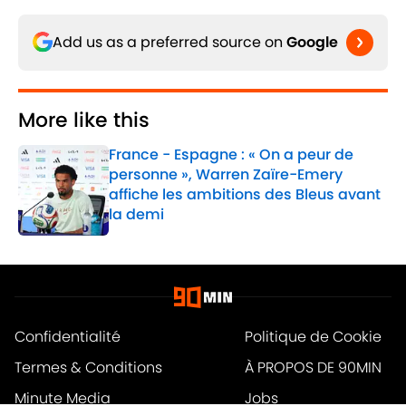
Add us as a preferred source on
Google
More like this
France - Espagne : « On a peur de
personne », Warren Zaïre-Emery
affiche les ambitions des Bleus avant
la demi
Published by on Invalid Date
1 related articles loaded
Confidentialité
Politique de Cookie
Termes & Conditions
À PROPOS DE 90MIN
Minute Media
Jobs