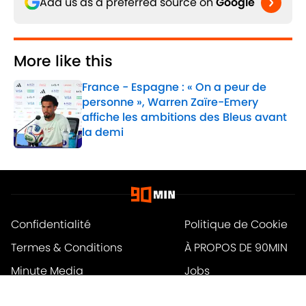
Add us as a preferred source on
Google
More like this
France - Espagne : « On a peur de
personne », Warren Zaïre-Emery
affiche les ambitions des Bleus avant
la demi
Published by on Invalid Date
1 related articles loaded
Confidentialité
Politique de Cookie
Termes & Conditions
À PROPOS DE 90MIN
Minute Media
Jobs
Déclaration d'accessibilité
A-Z Index