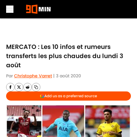
Skip to main content
MERCATO : Les 10 infos et rumeurs
transferts les plus chaudes du lundi 3
août
Par
Christophe Varret
|
3 août 2020
Add us as a preferred source