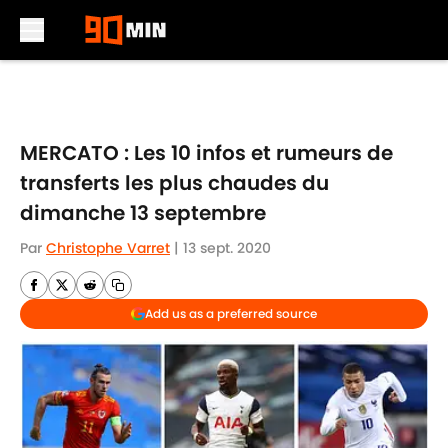
Skip to main content
MERCATO : Les 10 infos et rumeurs de
transferts les plus chaudes du
dimanche 13 septembre
Par
Christophe Varret
|
13 sept. 2020
Add us as a preferred source