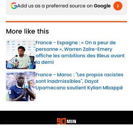
Add us as a preferred source on
Google
More like this
France - Espagne : « On a peur de
personne », Warren Zaïre-Emery
affiche les ambitions des Bleus avant
la demi
Published by on Invalid Date
France - Maroc : "Les propos racistes
sont inadmissibles", Dayot
Upamecano soutient Kylian Mbappé
Published by on Invalid Date
2 related articles loaded