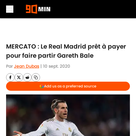
Skip to main content
MERCATO : Le Real Madrid prêt à payer
pour faire partir Gareth Bale
Par
Jean Dubas
|
10 sept. 2020
Add us as a preferred source