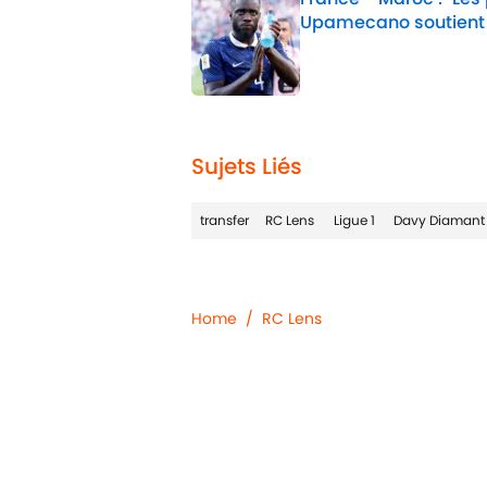
Upamecano soutient
Published by on Invalid 
2 related articles loaded
Sujets Liés
transfer
RC Lens
Ligue 1
Davy Diamant
Home
/
RC Lens
Confidentialité
Politique d