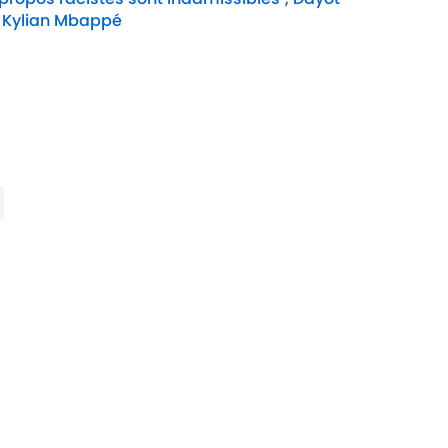
 Kylian Mbappé
Date
e Cookie
Termes &
À P