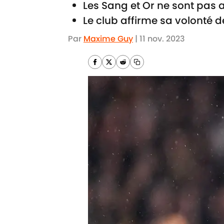
Les Sang et Or ne sont pas
Le club affirme sa volonté 
Par
Maxime Guy
|
11 nov. 2023