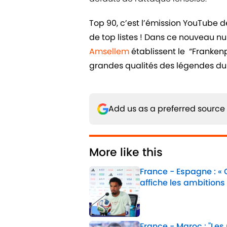
Top 90, c’est l’émission YouTube 
de top listes ! Dans ce nouveau n
Amsellem
établissent le “Frankenpl
grandes qualités des légendes du 
Add us as a preferred source
More like this
France - Espagne : «
affiche les ambitions
Published by on Invalid 
France - Maroc : "Les