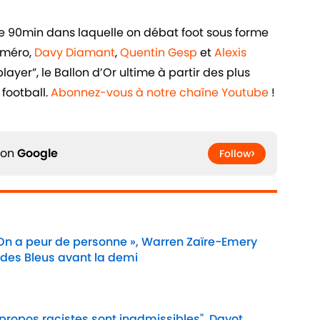
de 90min dans laquelle on débat foot sous forme
uméro,
Davy Diamant
,
Quentin Gesp
et
Alexis
ayer”, le Ballon d’Or ultime à partir des plus
football.
Abonnez-vous à notre chaîne Youtube
!
 on
Google
Follow
 On a peur de personne », Warren Zaïre-Emery
 des Bleus avant la demi
Date
 propos racistes sont inadmissibles", Dayot