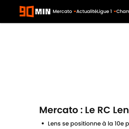
Mercato
Actualité
Ligue 1
Cham
Skip to main content
Mercato : Le RC Le
Lens se positionne à la 10e p