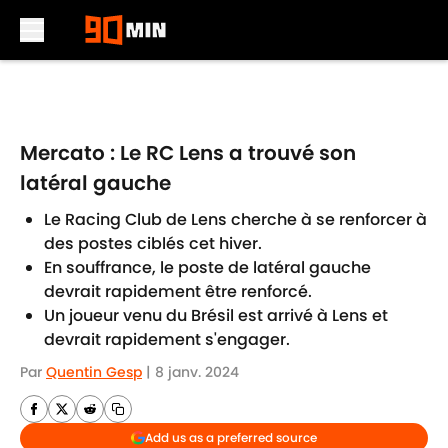
Skip to main content
Mercato : Le RC Lens a trouvé son
latéral gauche
Le Racing Club de Lens cherche à se renforcer à
des postes ciblés cet hiver.
En souffrance, le poste de latéral gauche
devrait rapidement être renforcé.
Un joueur venu du Brésil est arrivé à Lens et
devrait rapidement s'engager.
Par
Quentin Gesp
|
8 janv. 2024
Add us as a preferred source