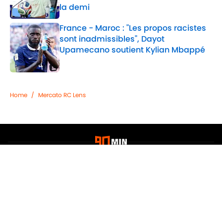
la demi
Published by on Invalid Date
France - Maroc : "Les propos racistes
sont inadmissibles", Dayot
Upamecano soutient Kylian Mbappé
Published by on Invalid Date
2 related articles loaded
Home
/
Mercato RC Lens
Confidentialité
Politique de Cookie
Termes & Conditions
À PROPOS DE 90MIN
Minute Media
Jobs
Déclaration d'accessibilité
A-Z Index