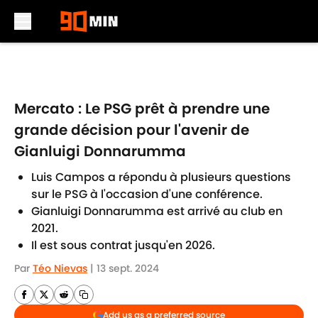
Skip to main content
Mercato : Le PSG prêt à prendre une
grande décision pour l'avenir de
Gianluigi Donnarumma
Luis Campos a répondu à plusieurs questions
sur le PSG à l'occasion d'une conférence.
Gianluigi Donnarumma est arrivé au club en
2021.
Il est sous contrat jusqu'en 2026.
Par
Téo Nievas
|
13 sept. 2024
Add us as a preferred source