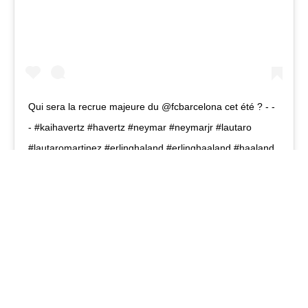
Qui sera la recrue majeure du @fcbarcelona cet été ? - -
- #kaihavertz #havertz #neymar #neymarjr #lautaro
#lautaromartinez #erlinghaland #erlinghaaland #haaland
#fcbarcelona #barca #barcelone #fcbarcelone #mercato
#transfert #90min #90min_FR #ligue1 #laliga #psg
Une publication partagée par
90min
(@90min_fr) le
5 Juin 2020 à 3 :17 PDT
Une chose est sûre, le feuilleton Lautaro Martinez
n'est pas prêt de prendre fin.