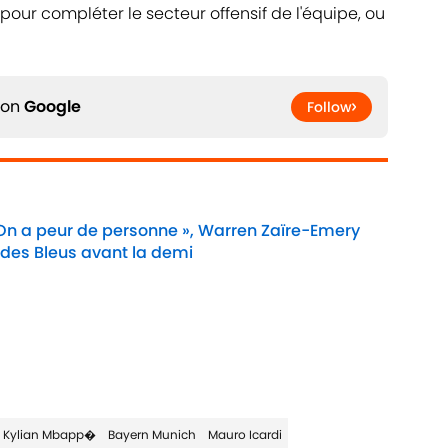
 pour compléter le secteur offensif de l'équipe, ou
 on
Google
Follow
 On a peur de personne », Warren Zaïre-Emery
 des Bleus avant la demi
Date
Kylian Mbapp�
Bayern Munich
Mauro Icardi