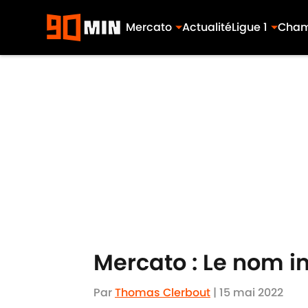
Mercato
Actualité
Ligue 1
Cham
Skip to main content
Mercato : Le nom i
Par
Thomas Clerbout
|
15 mai 2022