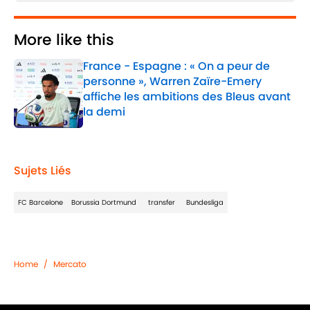
More like this
France - Espagne : « On a peur de
personne », Warren Zaïre-Emery
affiche les ambitions des Bleus avant
la demi
Published by on Invalid Date
1 related articles loaded
Sujets Liés
FC Barcelone
Borussia Dortmund
transfer
Bundesliga
Home
/
Mercato