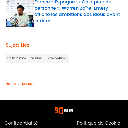
France - Espagne : « On a peur de
personne », Warren Zaïre-Emery
affiche les ambitions des Bleus avant
la demi
Published by on Invalid Date
1 related articles loaded
Sujets Liés
FC Barcelone
transfer
Bayern Munich
Home
/
Mercato
Confidentialité
Politique de Cookie