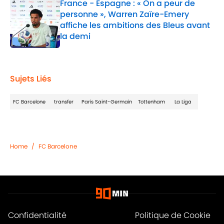
France - Espagne : « On a peur de
personne », Warren Zaïre-Emery
affiche les ambitions des Bleus avant
la demi
Published by on Invalid Date
1 related articles loaded
Sujets Liés
FC Barcelone
transfer
Paris Saint-Germain
Tottenham
La Liga
Home
/
FC Barcelone
Confidentialité
Politique de Cookie