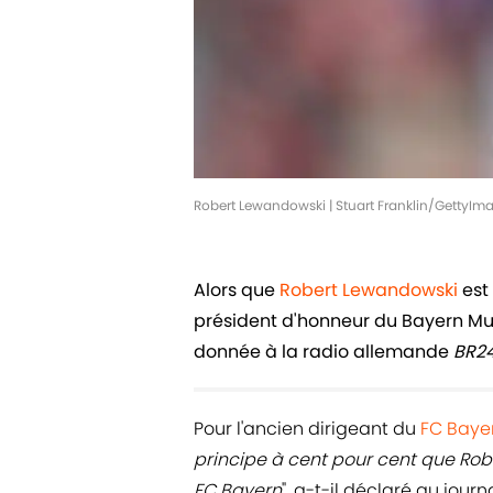
Robert Lewandowski | Stuart Franklin/GettyIm
Alors que
Robert Lewandowski
est 
président d'honneur du Bayern Muni
donnée à la radio allemande
BR2
Pour l'ancien dirigeant du
FC Baye
principe à cent pour cent que Rob
FC Bayern
", a-t-il déclaré au jou