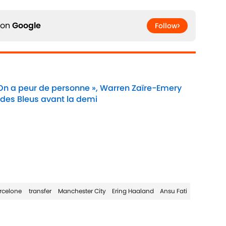
 on
Google
Follow
 On a peur de personne », Warren Zaïre-Emery
 des Bleus avant la demi
Date
rcelone
transfer
Manchester City
Ering Haaland
Ansu Fati