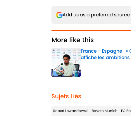
Add us as a preferred source
More like this
France - Espagne : «
affiche les ambitions
Published by on Invalid 
1 related articles loaded
Sujets Liés
Robert Lewandowski
Bayern Munich
FC Ba