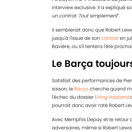
interview exclusive. Il a expliqué s
un contrat. Tout simplement
".
Il semblerait donc que Robert Le
jusqu'à l'issue de son
contrat
en jui
Bavière, ou s'il tentera l'été proc
Le Barça toujour
Satisfait des performances de Pi
saison, le
Barça
cherche quand mê
l'échec du dossier
Erling Haaland
q
pourrait donc avoir raté Robert L
Avec Memphis Depay et le retour d
adversaires, même si Robert Lewan