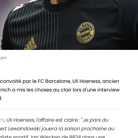
ages
convoité par le FC Barcelone, Uli Hoeness, ancien
ch a mis les choses au clair lors d'une interview
4
.
rn
, Uli Hoeness, l'affaire est claire : "
Je pars du
ert Lewandowski jouera la saison prochaine au
rnaliste sportif Jan Wiecken de BR24 dans une