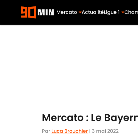
Mercato
Actualité
Ligue 1
Cham
Skip to main content
Mercato : Le Bayer
Par
Luca Brouchier
|
3 mai 2022