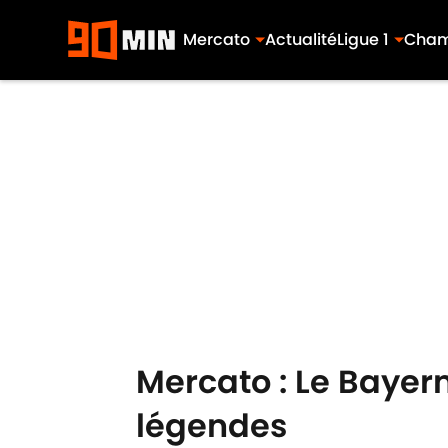
Mercato
Actualité
Ligue 1
Cham
Skip to main content
Mercato : Le Bayern
légendes