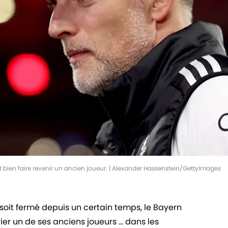
bien faire revenir un ancien joueur. | Alexander Hassenstein/GettyImages
soit fermé depuis un certain temps, le Bayern
ier un de ses anciens joueurs ... dans les