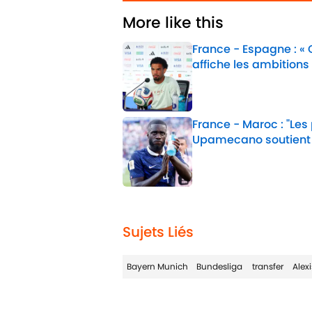
More like this
France - Espagne : «
affiche les ambitions
Published by on Invalid 
France - Maroc : "Les
Upamecano soutient
Published by on Invalid 
2 related articles loaded
Sujets Liés
Bayern Munich
Bundesliga
transfer
Alex