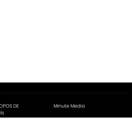
ROPOS DE
Minute Media
IN
ies Settings