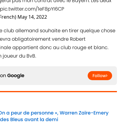
ngerai pas mon contrat avec le Bayern. Les deux
pic.twitter.com/1eF8pYI6CP
_French)
May 14, 2022
si le club allemand souhaite en tirer quelque chose
devra obligatoirement vendre Robert
inale appartient donc au club rouge et blanc.
n joueur du BvB.
 on
Google
Follow
 On a peur de personne », Warren Zaïre-Emery
 des Bleus avant la demi
Date