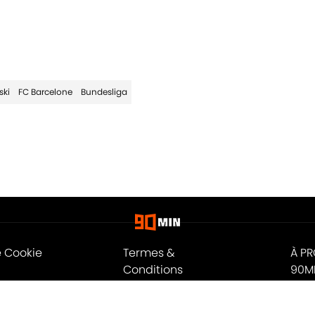
ski
FC Barcelone
Bundesliga
e Cookie
Termes &
À P
Conditions
90M
n
A-Z Index
Cook
ité