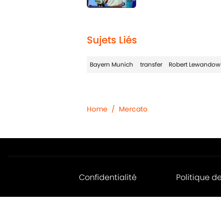
1 related articles loaded
Sujets Liés
Bayern Munich
transfer
Robert Lewandow
Home
/
Mercato
Confidentialité
Politique d
Jobs
Déclaratio
d'accessibil