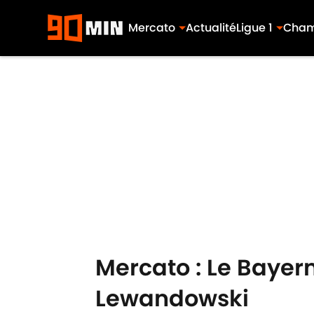
Mercato
Actualité
Ligue 1
Cham
Skip to main content
Mercato : Le Bayer
Lewandowski