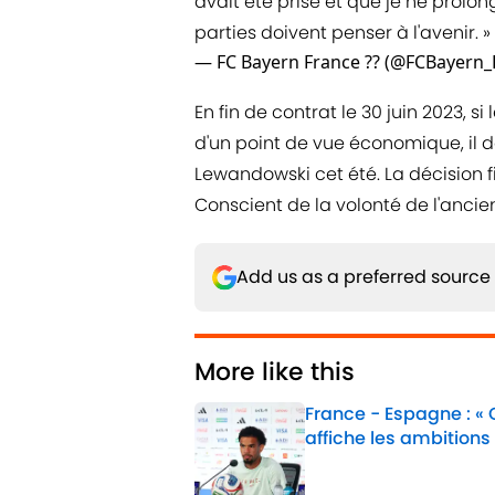
avait été prise et que je ne prolo
parties doivent penser à l'avenir. »
— FC Bayern France ?? (@FCBayern
En fin de contrat le 30 juin 2023, 
d'un point de vue économique, il 
Lewandowski cet été. La décision f
Conscient de la volonté de l'ancie
Add us as a preferred source
More like this
France - Espagne : «
affiche les ambitions
Published by on Invalid 