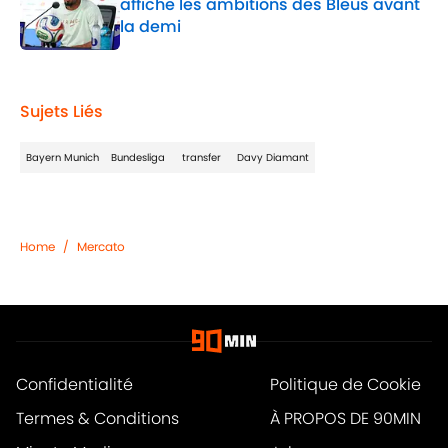
affiche les ambitions des Bleus avant
la demi
Published by on Invalid Date
1 related articles loaded
Sujets Liés
Bayern Munich
Bundesliga
transfer
Davy Diamant
Home
/
Mercato
Confidentialité
Politique de Cookie
Termes & Conditions
À PROPOS DE 90MIN