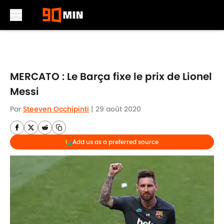
Skip to main content
MERCATO : Le Barça fixe le prix de Lionel
Messi
Par
Steeven Occhipinti
|
29 août 2020
Add us as a preferred source