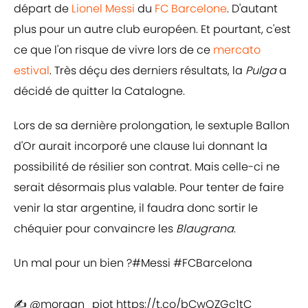
départ de
Lionel Messi
du
FC Barcelone
. D'autant
plus pour un autre club européen. Et pourtant, c'est
ce que l'on risque de vivre lors de ce
mercato
estival
. Très déçu des derniers résultats, la
Pulga
a
décidé de quitter la Catalogne.
Lors de sa dernière prolongation, le sextuple Ballon
d'Or aurait incorporé une clause lui donnant la
possibilité de résilier son contrat. Mais celle-ci ne
serait désormais plus valable. Pour tenter de faire
venir la star argentine, il faudra donc sortir le
chéquier pour convaincre les
Blaugrana
.
Un mal pour un bien ?
#Messi
#FCBarcelona
✍️
@morgan_piot
https://t.co/bCwQZGc1tC