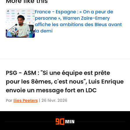
More like this
France - Espagne : « On a peur de
personne », Warren Zaïre-Emery
affiche les ambitions des Bleus avant
la demi
Published by on Invalid Date
1 related articles loaded
PSG - ASM : "Si une équipe est prête
pour les 8èmes, c'est nous", Luis Enrique
envoie un message fort en LDC
Par
Ilies Peeters
|
26 févr. 2026