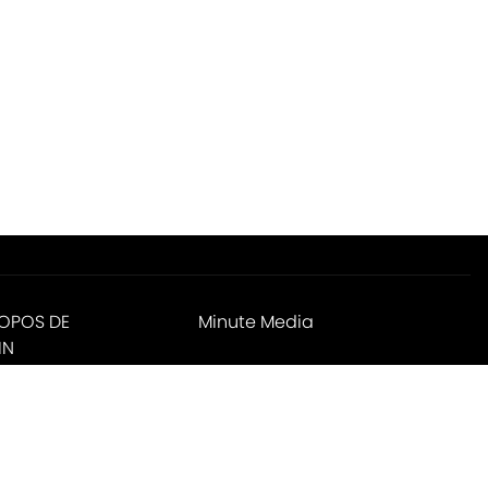
ROPOS DE
Minute Media
IN
ies Settings