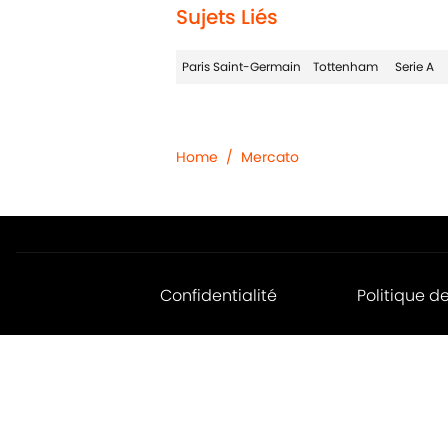
Sujets Liés
Paris Saint-Germain
Tottenham
Serie A
Home
/
Mercato
Confidentialité
Politique d
Jobs
Déclaratio
d'accessibil