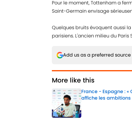
Pour le moment, Tottenham a fermé 
Saint-Germain envisage sérieuse
Quelques bruits évoquent aussi la
parisiens. L'ancien milieu du Pari
Add us as a preferred source
More like this
France - Espagne : «
affiche les ambitions
Published by on Invalid 
1 related articles loaded