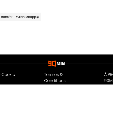
transfer
Kylian Mbapp�
e Cookie
Termes &
À P
Conditions
90M
n
A-Z Index
Cook
ité
© 2026
Powered by Minute Media
-
Tous droits réservés