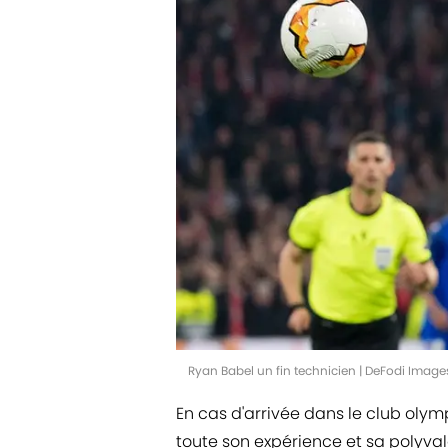
Ryan Babel un fin technicien | DeFodi Imag
En cas d'arrivée dans le club olym
toute son expérience et sa polyval