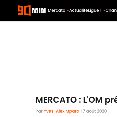
Mercato
Actualité
Ligue 1
Cham
Skip to main content
MERCATO : L'OM prêt
Par
Yves-Alex Mpara
|
7 août 2020