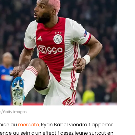
es/Getty Images
pien au
mercato
, Ryan Babel viendrait apporter
ence au sein d'un effectif assez jeune surtout en