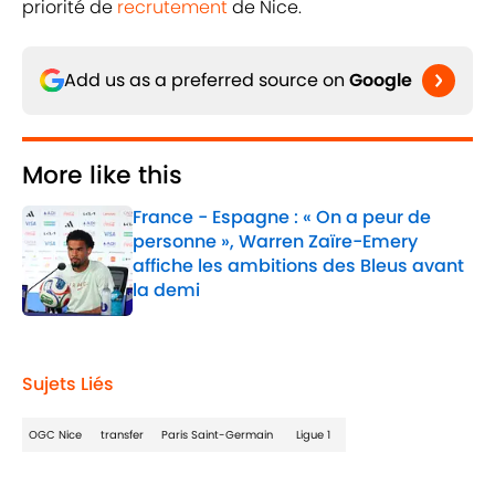
priorité de
recrutement
de Nice.
Add us as a preferred source on
Google
More like this
France - Espagne : « On a peur de
personne », Warren Zaïre-Emery
affiche les ambitions des Bleus avant
la demi
Published by on Invalid Date
1 related articles loaded
Sujets Liés
OGC Nice
transfer
Paris Saint-Germain
Ligue 1