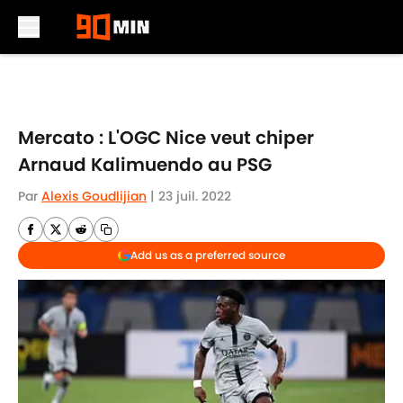
Skip to main content
Mercato : L'OGC Nice veut chiper
Arnaud Kalimuendo au PSG
Par
Alexis Goudlijian
|
23 juil. 2022
Add us as a preferred source