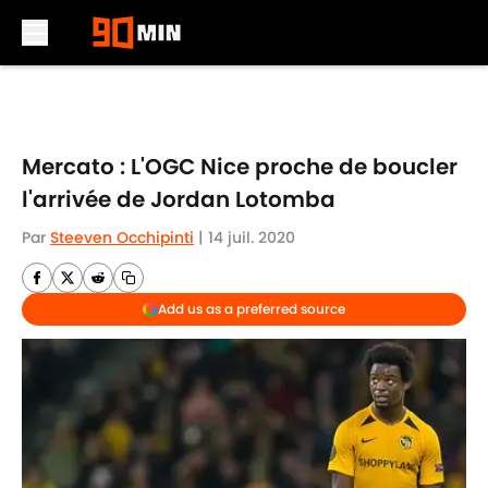
Skip to main content
Mercato : L'OGC Nice proche de boucler
l'arrivée de Jordan Lotomba
Par
Steeven Occhipinti
|
14 juil. 2020
Add us as a preferred source