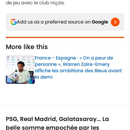
de jeu avec le club niçois.
Add us as a preferred source on
Google
More like this
France - Espagne : « On a peur de
personne », Warren Zaïre-Emery
affiche les ambitions des Bleus avant
la demi
Published by on Invalid Date
1 related articles loaded
PSG, Real Madrid, Galatasaray... La
belle somme empochée par les