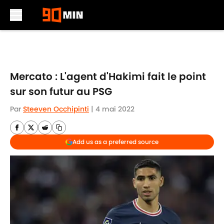
Skip to main content
Mercato : L'agent d'Hakimi fait le point
sur son futur au PSG
Par
Steeven Occhipinti
|
4 mai 2022
Add us as a preferred source