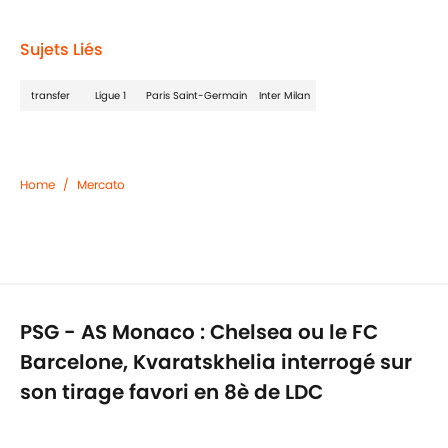
1 related articles loaded
Sujets Liés
transfer
Ligue 1
Paris Saint-Germain
Inter Milan
Home
/
Mercato
PSG - AS Monaco : Chelsea ou le FC
Barcelone, Kvaratskhelia interrogé sur
son tirage favori en 8è de LDC
Par
Ilies Peeters
|
25 févr. 2026