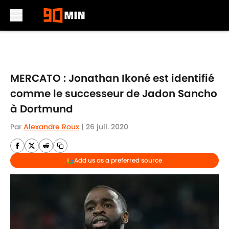
Skip to main content
MERCATO : Jonathan Ikoné est identifié
comme le successeur de Jadon Sancho
à Dortmund
Par
Alexandre Roux
|
26 juil. 2020
Add us as a preferred source