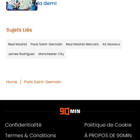
la demi
Published by on Invalid Date
1 related articles loaded
Sujets Liés
Real Madrid
Paris Saint-Germain
Real Madrid Mercato
AS Monaco
James Rodriguez
Manchester City
Home
/
Paris Saint-Germain
Confidentialité
Politique de Cookie
Termes & Conditions
À PROPOS DE 90MIN