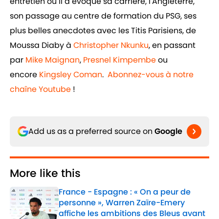
entretien où il a évoqué sa carrière, l'Angleterre,
son passage au centre de formation du PSG, ses
plus belles anecdotes avec les Titis Parisiens, de
Moussa Diaby à
Christopher Nkunku
, en passant
par
Mike Maignan
,
Presnel Kimpembe
ou
encore
Kingsley Coman
.
Abonnez-vous à notre
chaîne Youtube
!
Add us as a preferred source on
Google
More like this
France - Espagne : « On a peur de
personne », Warren Zaïre-Emery
affiche les ambitions des Bleus avant