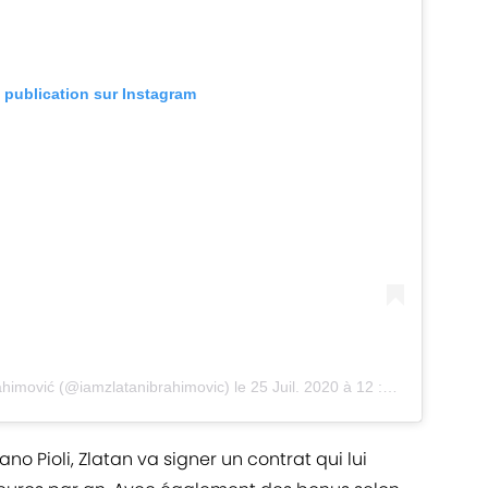
e publication sur Instagram
ahimović
(@iamzlatanibrahimovic) le
25 Juil. 2020 à 12 :28 PDT
o Pioli, Zlatan va signer un contrat qui lui