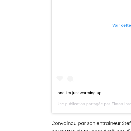
Voir cett
and i'm just warming up
Une publication partagée par
Zlatan Ibr
Convaincu par son entraîneur Stefan