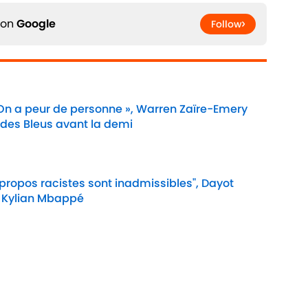
 on
Google
Follow
 On a peur de personne », Warren Zaïre-Emery
 des Bleus avant la demi
Date
 propos racistes sont inadmissibles", Dayot
 Kylian Mbappé
Date