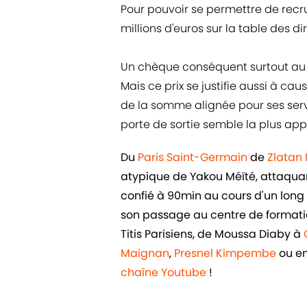
Pour pouvoir se permettre de recru
millions d'euros sur la table des d
Un chèque conséquent surtout au v
Mais ce prix se justifie aussi à cau
de la somme alignée pour ses servic
porte de sortie semble la plus ap
Du
Paris Saint-Germain
de
Zlatan
atypique de Yakou Méïté, attaquant 
confié à 90min au cours d'un long e
son passage au centre de formatio
Titis Parisiens, de Moussa Diaby à
Maignan
,
Presnel Kimpembe
ou e
chaîne Youtube
!