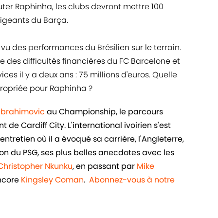
ter Raphinha, les clubs devront mettre 100
irigeants du Barça.
u des performances du Brésilien sur le terrain.
se des difficultés financières du FC Barcelone et
es il y a deux ans : 75 millions d'euros. Quelle
propriée pour Raphinha ?
 Ibrahimovic
au Championship, le parcours
de Cardiff City. L'international ivoirien s'est
ntretien où il a évoqué sa carrière, l'Angleterre,
n du PSG, ses plus belles anecdotes avec les
Christopher Nkunku
, en passant par
Mike
ncore
Kingsley Coman
.
Abonnez-vous à notre