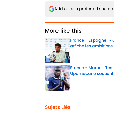
Add us as a preferred source
More like this
France - Espagne : «
affiche les ambitions
Published by on Invalid 
France - Maroc : "Les
Upamecano soutient
Published by on Invalid 
2 related articles loaded
Sujets Liés