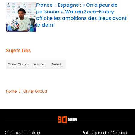
France - Espagne : « On a peur de
personne », Warren Zaïre-Emery
affiche les ambitions des Bleus avant
la demi
Published by on Invalid Date
1 related articles loaded
Sujets Liés
Olivier Giroud
transfer
Serie A
Home
/
Olivier Giroud
Confidentialité
Politique de Cookie