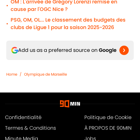
OM : L'arrivée de Grégory Lorenzi remise en
•
cause par l'OGC Nice ?
PSG, OM, OL... Le classement des budgets des
•
clubs de Ligue 1 pour la saison 2025-2026
Add us as a preferred source on
Google
Home
/
Olympique de Marseille
Confidentialité
Politique de Cookie
Termes & Conditions
À PROPOS DE 90MIN
Minute Media
Jobs