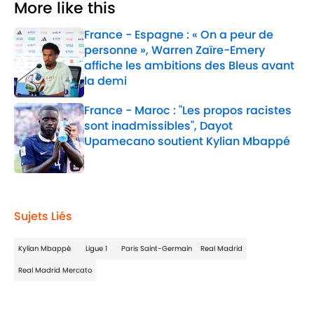
More like this
France - Espagne : « On a peur de
personne », Warren Zaïre-Emery
affiche les ambitions des Bleus avant
la demi
Published by on Invalid Date
France - Maroc : "Les propos racistes
sont inadmissibles", Dayot
Upamecano soutient Kylian Mbappé
Published by on Invalid Date
2 related articles loaded
Sujets Liés
Kylian Mbappé
Ligue 1
Paris Saint-Germain
Real Madrid
Real Madrid Mercato