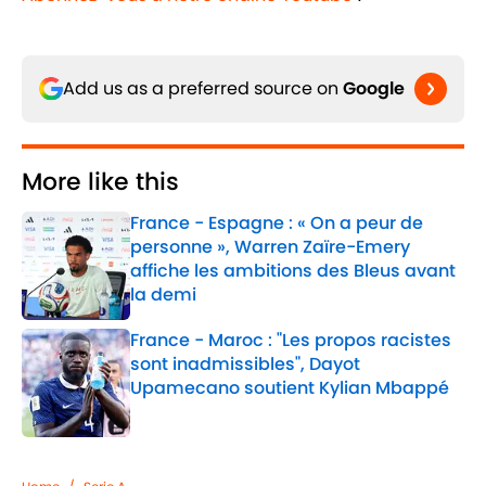
Add us as a preferred source on
Google
More like this
France - Espagne : « On a peur de
personne », Warren Zaïre-Emery
affiche les ambitions des Bleus avant
la demi
Published by on Invalid Date
France - Maroc : "Les propos racistes
sont inadmissibles", Dayot
Upamecano soutient Kylian Mbappé
Published by on Invalid Date
2 related articles loaded