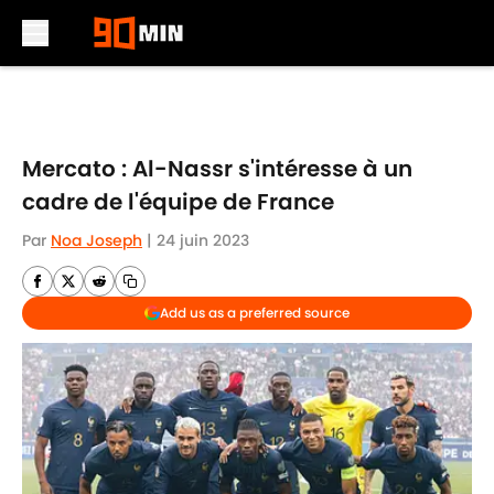
Skip to main content
Mercato : Al-Nassr s'intéresse à un
cadre de l'équipe de France
Par
Noa Joseph
|
24 juin 2023
Add us as a preferred source