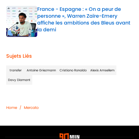
France - Espagne : « On a peur de
personne », Warren Zaïre-Emery
affiche les ambitions des Bleus avant
la demi
Published by on Invalid Date
1 related articles loaded
Sujets Liés
transfer
Antoine Griezmann
Cristiano Ronaldo
Alexis Amsellem
Davy Diamant
Home
/
Mercato