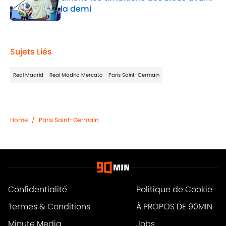
la demi
Published by on Invalid Date
1 related articles loaded
Sujets Liés
Real Madrid
Real Madrid Mercato
Paris Saint-Germain
Home
/
Paris Saint-Germain
Confidentialité
Politique de Cookie
Termes & Conditions
À PROPOS DE 90MIN
Minute Media
Jobs