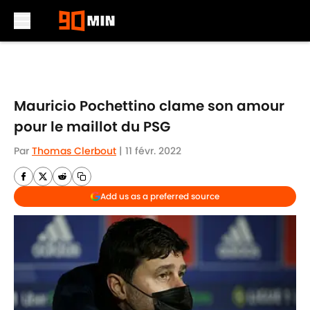
Skip to main content
Mauricio Pochettino clame son amour
pour le maillot du PSG
Par
Thomas Clerbout
|
11 févr. 2022
Add us as a preferred source