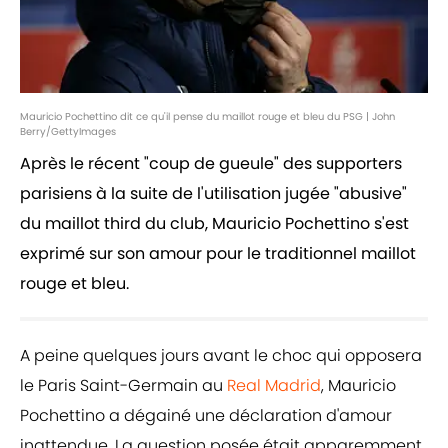
Mauricio Pochettino dit ce qu'il pense du maillot rouge et bleu du PSG | John
Berry/GettyImages
Après le récent "coup de gueule" des supporters
parisiens à la suite de l'utilisation jugée "abusive"
du maillot third du club, Mauricio Pochettino s'est
exprimé sur son amour pour le traditionnel maillot
rouge et bleu.
A peine quelques jours avant le choc qui opposera
le Paris Saint-Germain au
Real Madrid
, Mauricio
Pochettino a dégainé une déclaration d'amour
inattendue. La question posée était apparemment