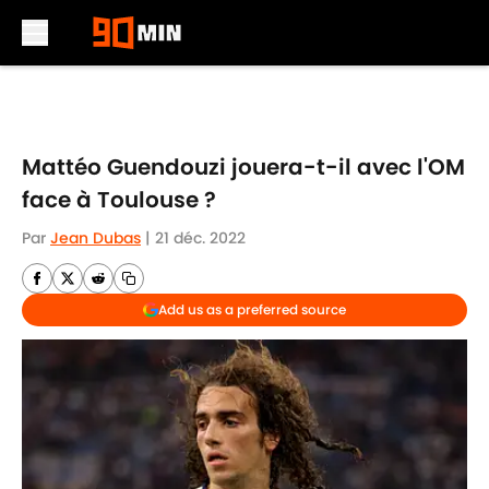
Skip to main content
Mattéo Guendouzi jouera-t-il avec l'OM
face à Toulouse ?
Par
Jean Dubas
|
21 déc. 2022
Add us as a preferred source