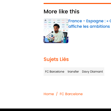
More like this
France - Espagne : «
affiche les ambitions
Published by on Invalid 
1 related articles loaded
Sujets Liés
FC Barcelone
transfer
Davy Diamant
Home
/
FC Barcelone