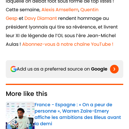
laquelle on débat foot sous forme de top listes !
Cette semaine,
Alexis Amsellem
,
Quentin
Gesp
et
Davy Diamant
rendent hommage au
président lyonnais qui tire sa révérence, et livrent
leur XI de légende de l’OL sous l’ère Jean-Michel
Aulas !
Abonnez-vous à notre chaîne YouTube !
Add us as a preferred source on
Google
More like this
France - Espagne : « On a peur de
personne », Warren Zaïre-Emery
affiche les ambitions des Bleus avant
la demi