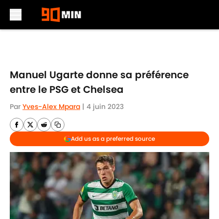
Skip to main content
Manuel Ugarte donne sa préférence
entre le PSG et Chelsea
Par
Yves-Alex Mpara
|
4 juin 2023
Add us as a preferred source