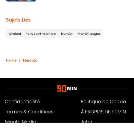
Published by on Invalid Date
1 related articles loaded
Sujets Liés
Chelsea
Paris Saint-Germain
transfer
Premier League
Home
/
Mercato
Confidentialité
Politique de Cookie
Termes & Conditions
À PROPOS DE 90MIN
Minute Media
Jobs
Déclaration d'accessibilité
A-Z Index