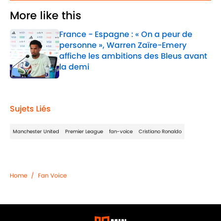
More like this
France - Espagne : « On a peur de
personne », Warren Zaïre-Emery
affiche les ambitions des Bleus avant
la demi
Published by on Invalid Date
1 related articles loaded
Sujets Liés
Manchester United
Premier League
fan-voice
Cristiano Ronaldo
Home
/
Fan Voice