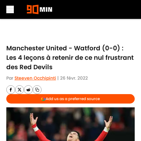
Skip to main content
Manchester United - Watford (0-0) :
Les 4 leçons à retenir de ce nul frustrant
des Red Devils
Par
Steeven Occhipinti
|
26 févr. 2022
Add us as a preferred source