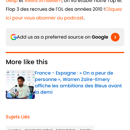
Gesp
et
Alexis Amsellem
, on va établir notre Top et
Flop 3 des recrues de l'OL des années 2010 !
Cliquez
ici pour vous abonner au podcast
.
Add us as a preferred source on
Google
More like this
France - Espagne : « On a peur de
personne », Warren Zaïre-Emery
affiche les ambitions des Bleus avant
la demi
Published by on Invalid Date
1 related articles loaded
Sujets Liés