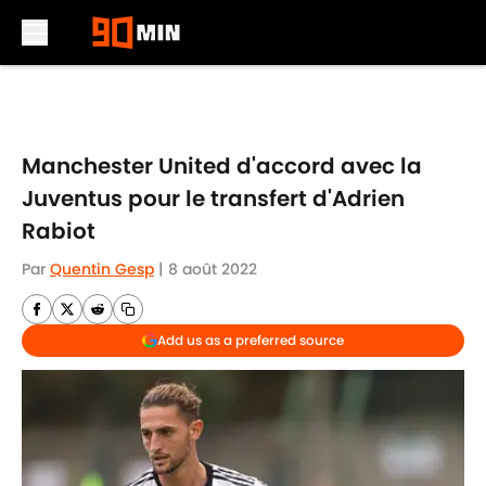
Skip to main content
Manchester United d'accord avec la
Juventus pour le transfert d'Adrien
Rabiot
Par
Quentin Gesp
|
8 août 2022
Add us as a preferred source