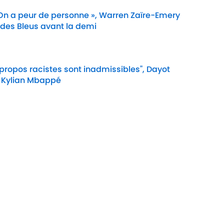
 On a peur de personne », Warren Zaïre-Emery
 des Bleus avant la demi
Date
 propos racistes sont inadmissibles", Dayot
 Kylian Mbappé
Date
e Cookie
Termes &
À P
Conditions
90M
n
A-Z Index
Cook
ité