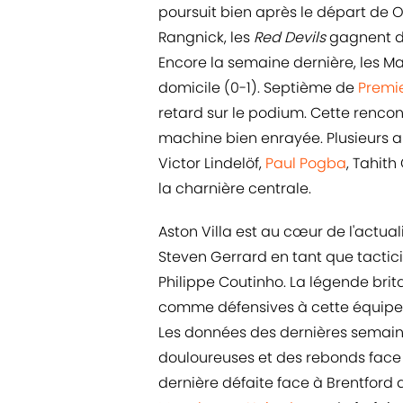
poursuit bien après le départ de Ol
Rangnick, les
Red Devils
gagnent de
Encore la semaine dernière, les 
domicile (0-1). Septième de
Premi
retard sur le podium. Cette rencon
machine bien enrayée. Plusieurs ab
Victor Lindelöf,
Paul Pogba
, Tahith
la charnière centrale.
Aston Villa est au cœur de l'actual
Steven Gerrard en tant que tacticie
Philippe Coutinho. La légende bri
comme défensives à cette équipe. P
Les données des dernières semaine
douloureuses et des rebonds face
dernière défaite face à Brentford 