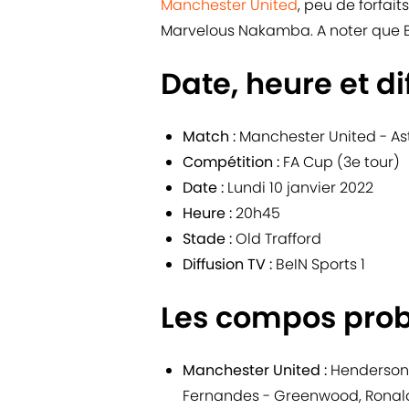
Manchester United
, peu de forfait
Marvelous Nakamba. A noter que Be
Date, heure et di
Match :
Manchester United - Ast
Compétition :
FA Cup (3e tour)
Date :
Lundi 10 janvier 2022
Heure :
20h45
Stade :
Old Trafford
Diffusion TV :
BeIN Sports 1
Les compos pro
Manchester United :
Henderson 
Fernandes - Greenwood, Ronald