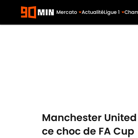
Mercato
Actualité
Ligue 1
Cham
Skip to main content
Manchester United -
ce choc de FA Cup