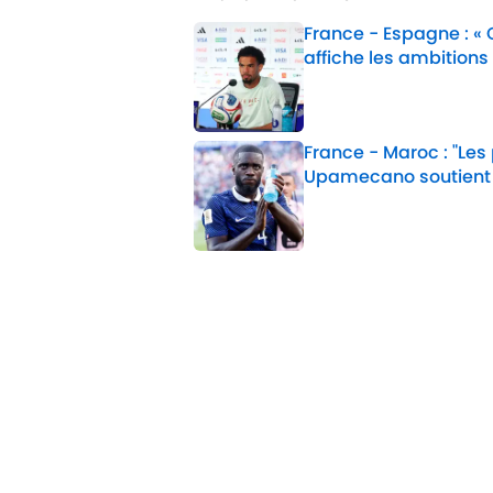
France - Espagne : «
affiche les ambitions
Published by on Invalid 
France - Maroc : "Les
Upamecano soutient
Published by on Invalid 
2 related articles loaded
Confidentialité
Politique d
Jobs
Déclaratio
d'accessibil