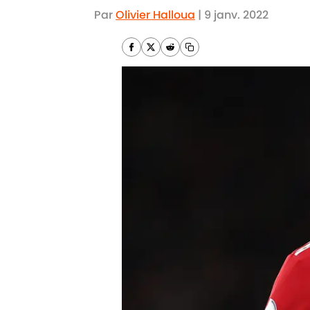
Par
Olivier Halloua
|
9 janv. 2022