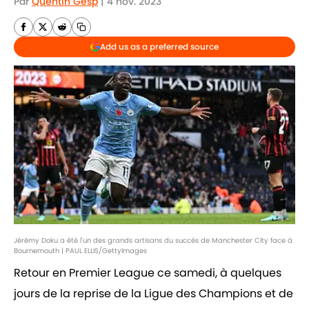
Par
Quentin Gesp
|
4 nov. 2023
Add us as a preferred source
Jérémy Doku a été l'un des grands artisans du succès de Manchester City face à
Bournemouth | PAUL ELLIS/GettyImages
Retour en Premier League ce samedi, à quelques
jours de la reprise de la Ligue des Champions et de