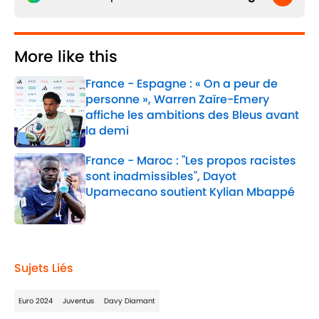
More like this
France - Espagne : « On a peur de
personne », Warren Zaïre-Emery
affiche les ambitions des Bleus avant
la demi
Published by on Invalid Date
France - Maroc : "Les propos racistes
sont inadmissibles", Dayot
Upamecano soutient Kylian Mbappé
Published by on Invalid Date
2 related articles loaded
Sujets Liés
Euro 2024
Juventus
Davy Diamant