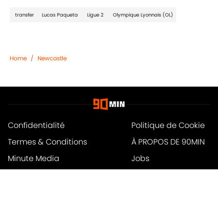
transfer
Lucas Paqueta
Ligue 2
Olympique Lyonnais (OL)
Home
/
Newcastle
Confidentialité
Politique de Cookie
Termes & Conditions
À PROPOS DE 90MIN
Minute Media
Jobs
Déclaration d'accessibilité
A-Z Index
Cookies Settings
© 2026
Powered by Minute Media
-
Tous droits réservés