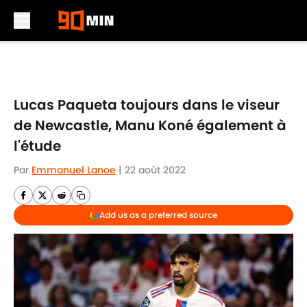
Skip to main content
Lucas Paqueta toujours dans le viseur
de Newcastle, Manu Koné également à
l'étude
Par
Emmanuel Lanoe
|
22 août 2022
Add us as a preferred source