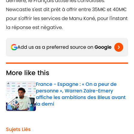
dernière, le Français attise les convoitises.
Newcastle s'est dit prêt à offrir entre 35M€ et 40M€
pour s'offrir les services de Manu Koné, pour l'instant
la réponse est négative.
Add us as a preferred source on
Google
More like this
France - Espagne : « On a peur de
personne », Warren Zaïre-Emery
affiche les ambitions des Bleus avant
la demi
Published by on Invalid Date
1 related articles loaded
Sujets Liés