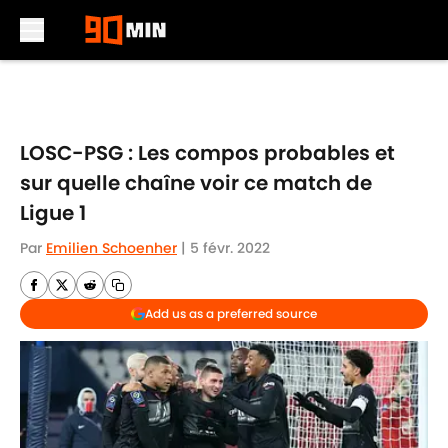
Skip to main content
LOSC-PSG : Les compos probables et
sur quelle chaîne voir ce match de
Ligue 1
Par
Emilien Schoenher
|
5 févr. 2022
Add us as a preferred source