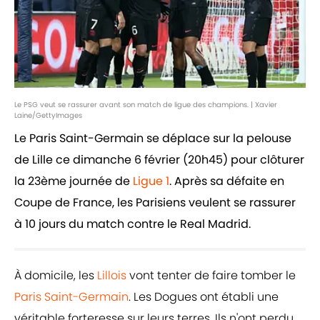
Le PSG veut se rassurer avant son match de ligue des champions. | Xavier
Laine/GettyImages
Le Paris Saint-Germain se déplace sur la pelouse
de Lille ce dimanche 6 février (20h45) pour clôturer
la 23ème journée de
Ligue 1
. Après sa défaite en
Coupe de France, les Parisiens veulent se rassurer
à 10 jours du match contre le Real Madrid.
À domicile, les
Lillois
vont tenter de faire tomber le
Paris Saint-Germain
. Les Dogues ont établi une
véritable forteresse sur leurs terres. Ils n'ont perdu