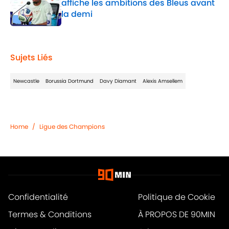
affiche les ambitions des Bleus avant
la demi
Published by on Invalid Date
1 related articles loaded
Sujets Liés
Newcastle
Borussia Dortmund
Davy Diamant
Alexis Amsellem
Home
/
Ligue des Champions
Confidentialité
Politique de Cookie
Termes & Conditions
À PROPOS DE 90MIN