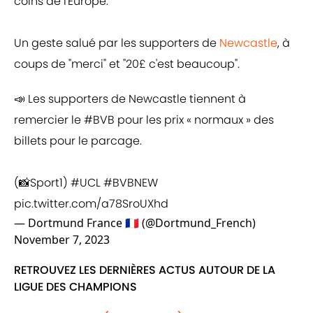
coins de l'Europe.
Un geste salué par les supporters de
Newcastle
, à
coups de "merci" et "20£ c'est beaucoup".
📣 Les supporters de Newcastle tiennent à
remercier le
#BVB
pour les prix « normaux » des
billets pour le parcage.
(📸Sport1)
#UCL
#BVBNEW
pic.twitter.com/a78SroUXhd
— Dortmund France 🇫🇷 (@Dortmund_French)
November 7, 2023
RETROUVEZ LES DERNIÈRES ACTUS AUTOUR DE LA
LIGUE DES CHAMPIONS