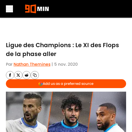
Skip to main content
Ligue des Champions : Le XI des Flops
de la phase aller
Par
Nathan Themines
|
5 nov. 2020
Add us as a preferred source